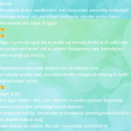
består
Kendskab til den værdiforskel, som begrunder væsentlig misforhold
(heri kan kravet om uberettiget vinding for sig eller andre (samt
tilsvarende tab) siges at ligge)
Åger I nyere tid også det at skaffe sig urimelig fordel af et udlån eller
en anden retshandel ved at udnytte låntagerens nød, letsindighed
eller mangel på erfaring.
–
Ågerforbrydelsen mere præcist end de tidligere love:
at udnytte andres nød, letsindighed eller mangel på erfaring til skaffe
sig urimelige fordele.
Åger § 282
For åger straffes den, som udnytter en anden persons betydelige
økonomiske eller personlige vanskeligheder,
manglende indsigt, letsind eller et bestående afhængighedsforhold til i
et aftaleforhold at opnå
eller betinge en ydelse, der står i væsentligt misforhold til