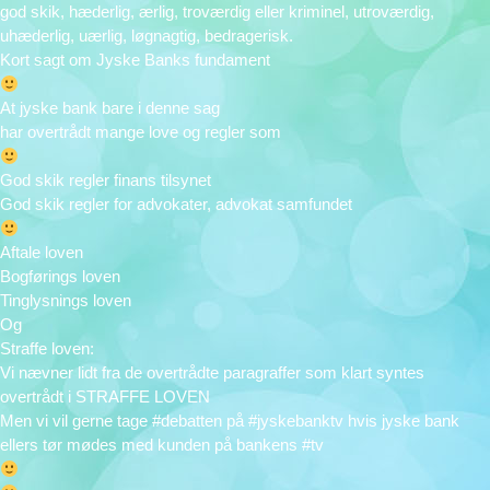
god skik, hæderlig, ærlig, troværdig eller kriminel, utroværdig,
uhæderlig, uærlig, løgnagtig, bedragerisk.
Kort sagt om Jyske Banks fundament
At jyske bank bare i denne sag
har overtrådt mange love og regler som
God skik regler finans tilsynet
God skik regler for advokater, advokat samfundet
Aftale loven
Bogførings loven
Tinglysnings loven
Og
Straffe loven:
Vi nævner lidt fra de overtrådte paragraffer som klart syntes
overtrådt i STRAFFE LOVEN
Men vi vil gerne tage #debatten på #jyskebanktv hvis jyske bank
ellers tør mødes med kunden på bankens #tv