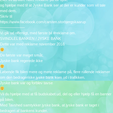
og hjælpe med til at Jyske Bank ser at der er kunder som vil tale
med dem.
Skriv til
https://www.facebook.com/carsten.storbjergskaarup
——————–
Vi gik ud offenligt, med første bil #reklame om.
SVINDLEL BANKEN / JYSKE BANK
Dette var med reklame november 2016
De første var meget småt,
Jyske bank regerede ikke
Løbende fik bilen mere og mere reklame på, flere rullende reklamer
om den bedrageriske jyske bank kom ud i trafikken.
Jyske bank var og forblev tavse
Vil du hjælpe med at få budskabet ud, del og eller hjælp få en banner
på bilen.
Med Tavshed samtykker jyske bank, at jyske bank er taget i
bedrageri af bankens kunder.