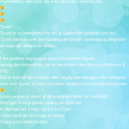
modydelsen, eller som der ikke skal ydes vederlag for.
Tyveri
Tyveri er en betegnelse for det at stjæle eller optræde som tyv.
Tyveri dækker over den handling der består i uretmæssig tilegnelse
af noget der tilhører en anden.
–
I det juridiske fagsprog er tyveri et snævert begreb,
nemlig den forbrydelse, der er beskrevet i den danske straffelovs §
276.
Det er ikke alt der moralsk eller i daglig tale betragtes eller betegnes
som som tyveri, vil falde ind under straffelovens tyveribestemmelse.
Listen er kun et udsnit af de love jyske bank har overtrådt
Men igen vi vil jo gerne i dialog om dette her.
Er der tale om 1 fejl 2 fejl 3 4 5 6 7 osv
Jyske bank tør ikke tage en dialog
Spørg jyske bank hvorfor