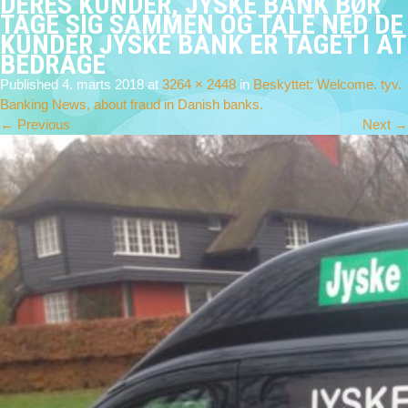
DERES KUNDER, JYSKE BANK BØR
TAGE SIG SAMMEN OG TALE NED DE
KUNDER JYSKE BANK ER TAGET I AT
BEDRAGE
Published
4. marts 2018
at
3264 × 2448
in
Beskyttet: Welcome. tyv.
Banking News, about fraud in Danish banks.
←
Previous
Next
→