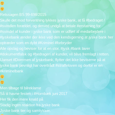
Retssagen BS 99-698/2015
Skulle det mod forventning lykkes jyske bank, at få #bedraget /
#svindlen forældet. og derved undgå at betale #erstatning for
#svindel af kunder i jyske bank som er udført af medarbejdere i
#jyskebank ænder der ikke ved den kendsgerning at jyske bank her
optræder som en dybt #Kriminel #forbryder
Alle opslag og beviser for at en stor, #jysk #bank laver
#dokumentfalsk og #bedrageri af kunder, vil blive fremlagt i retten.
Uanset #Dommen af jyskebank, flytter det ikke beviserne på at
jyske bank jævnligt har overtrådt #straffeloven og derfor er en
#kriminelbank
Men tilbage til bilreklame
Så til havne festen i #Hornbæk juni 2017
Her fik den mere knald på
Stadig Ingen reaktion fra jyske bank
Jyske bank tier og samtykker.