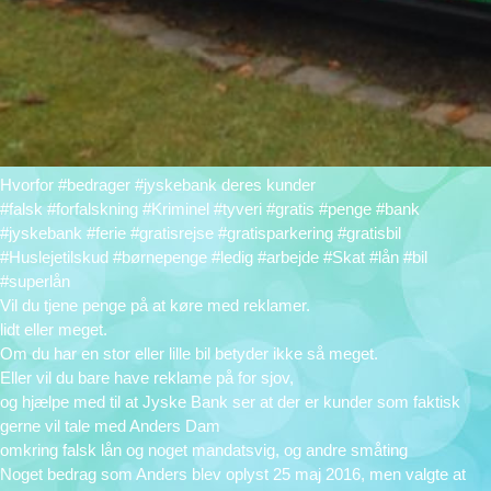
Hvorfor #bedrager #jyskebank deres kunder
#falsk #forfalskning #Kriminel #tyveri #gratis #penge #bank
#jyskebank #ferie #gratisrejse #gratisparkering #gratisbil
#Huslejetilskud #børnepenge #ledig #arbejde #Skat #lån #bil
#superlån
Vil du tjene penge på at køre med reklamer.
lidt eller meget.
Om du har en stor eller lille bil betyder ikke så meget.
Eller vil du bare have reklame på for sjov,
og hjælpe med til at Jyske Bank ser at der er kunder som faktisk
gerne vil tale med Anders Dam
omkring falsk lån og noget mandatsvig, og andre småting
Noget bedrag som Anders blev oplyst 25 maj 2016, men valgte at