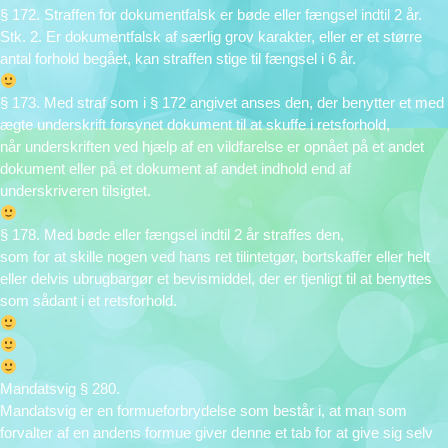
§ 172. Straffen for dokumentfalsk er bøde eller fængsel indtil 2 år.
Stk. 2. Er dokumentfalsk af særlig grov karakter, eller er et større
antal forhold begået, kan straffen stige til fængsel i 6 år.
§ 173. Med straf som i § 172 angivet anses den, der benytter et med
ægte underskrift forsynet dokument til at skuffe i retsforhold,
når underskriften ved hjælp af en vildfarelse er opnået på et andet
dokument eller på et dokument af andet indhold end af
underskriveren tilsigtet.
§ 178. Med bøde eller fængsel indtil 2 år straffes den,
som for at skille nogen ved hans ret tilintetgør, bortskaffer eller helt
eller delvis ubrugbargør et bevismiddel, der er tjenligt til at benyttes
som sådant i et retsforhold.
Mandatsvig § 280.
Mandatsvig er en formueforbrydelse som består i, at man som
forvalter af en andens formue giver denne et tab for at give sig selv