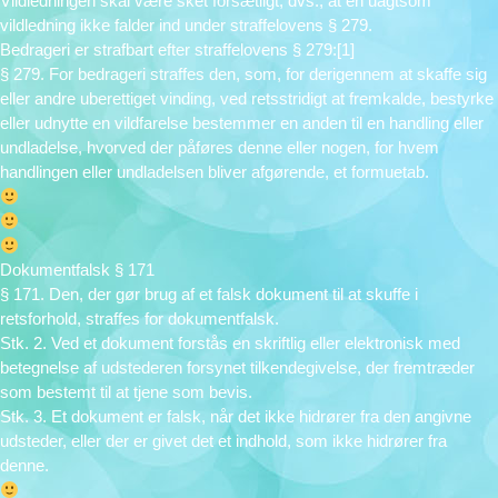
Vildledningen skal være sket forsætligt, dvs., at en uagtsom
vildledning ikke falder ind under straffelovens § 279.
Bedrageri er strafbart efter straffelovens § 279:[1]
§ 279. For bedrageri straffes den, som, for derigennem at skaffe sig
eller andre uberettiget vinding, ved retsstridigt at fremkalde, bestyrke
eller udnytte en vildfarelse bestemmer en anden til en handling eller
undladelse, hvorved der påføres denne eller nogen, for hvem
handlingen eller undladelsen bliver afgørende, et formuetab.
Dokumentfalsk § 171
§ 171. Den, der gør brug af et falsk dokument til at skuffe i
retsforhold, straffes for dokumentfalsk.
Stk. 2. Ved et dokument forstås en skriftlig eller elektronisk med
betegnelse af udstederen forsynet tilkendegivelse, der fremtræder
som bestemt til at tjene som bevis.
Stk. 3. Et dokument er falsk, når det ikke hidrører fra den angivne
udsteder, eller der er givet det et indhold, som ikke hidrører fra
denne.