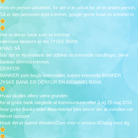
Hvis en person udsættes, for det vi er udsat for, af en anden person.
Så er den personen dybt kriminel, google gerne hvad en kriminel er.
Her er det en bank som er kriminel
nærmere bestemt er det JYSKE BANK
HVAD SÅ
Når det er #jyskebank det udfører de kriminelle handlinger, bliver
banken dermed kriminel.
DERFOR
BANKER som begår kriminalitet, kaldes kriminelle BANKER
JYSKE BANK ER DERFOR EN KRIMINEL BANK
Hvad skulles ellers være grunden
for at jyske bank nægtede at kommunikere efter 3 og 25 maj 2016
hvor jyske Banks leder #bandeleder blev bevist om at svindlen var
blevet opdaget
Husk det er humor #AndersDam men vi ønsker #Dialog med dig