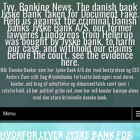
Tyv. Banking News. The danish bank
Jyske Bank Taken for Document Fake.
Help us against the criminal Danish
banks Jyske Bank A/S, our former
lawyeres Lundgrens from Hellerup
was bought by Jyske bank, to harm
our case, and withhold our claims
before the court. see the evidence
here.
Når Danske Banker som her Jyske Bank A/S der med bestyrelsen og CEO
Anders Dam står bag #Jyskebanks fortsatte bedrageri mod deres
kunder, ved brug af udnyttelse og dokumentfalsk samt lyver i
retsforhold, så bør politiet gribe ind, men her må kunder kæmpe alene
mod den store kriminelle danske bank.
Menu
HVORFOR LYVER JYSKE BANK FOR