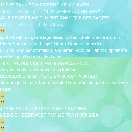
JYSKE BANK ER MERE END VELKOMMEN
TIL AT HJÆLPE MED AT VI SAMME. GENNEMGÅR
ALLE BEVISER MOD JYSKE BANK FOR BEDRAGERI
ER DET SANDT ELLER FALSK.
Jyske bank må gerne tage deres 100 advokater med fra. Lund
Elmer Sandager med, også Henrik Høpner eksperten
LES.dk Som har straffelovs eksperten Advokat Henrik Høpner må
medbringe alle deres advokater.
TIL AT MODBEVISE FAMILIENS PÅSTANDE.
At jyske bank er bedragerisk og kriminel.
BEVISERNE MOD JYSKE BANK, KUN VOKSER.
Selv om jyske bank har bortskaffet flere bilag, og nægter at udlever
noget.
JYSKE BANK TØR IKKE TAGE DIALOGEN
MED DEN BEDRAGET FAMILIE FRA HORNBÆK