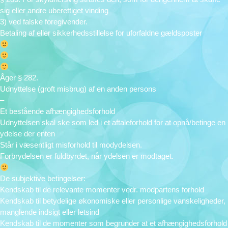
sig eller andre uberettiget vinding
3) ved falske foregivender.
Betaling af eller sikkerhedsstillelse for uforfaldne gældsposter
Åger § 282.
Udnyttelse (groft misbrug) af en anden persons
–
Et bestående afhængighedsforhold
Udnyttelsen skal ske som led i et aftaleforhold for at opnå/betinge en
ydelse der enten
Står i væsentligt misforhold til modydelsen.
Forbrydelsen er fuldbyrdet, når ydelsen er modtaget.
De subjektive betingelser:
Kendskab til de relevante momenter vedr. modpartens forhold
Kendskab til betydelige økonomiske eller personlige vanskeligheder,
manglende indsigt eller letsind
Kendskab til de momenter som begrunder at et afhængighedsforhold