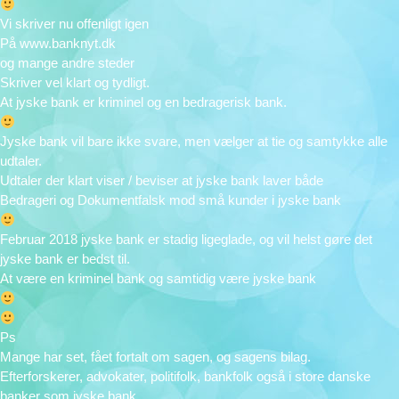
Vi skriver nu offenligt igen
På www.banknyt.dk
og mange andre steder
Skriver vel klart og tydligt.
At jyske bank er kriminel og en bedragerisk bank.
Jyske bank vil bare ikke svare, men vælger at tie og samtykke alle
udtaler.
Udtaler der klart viser / beviser at jyske bank laver både
Bedrageri og Dokumentfalsk mod små kunder i jyske bank
Februar 2018 jyske bank er stadig ligeglade, og vil helst gøre det
jyske bank er bedst til.
At være en kriminel bank og samtidig være jyske bank
Ps
Mange har set, fået fortalt om sagen, og sagens bilag.
Efterforskerer, advokater, politifolk, bankfolk også i store danske
banker som jyske bank.