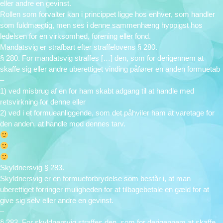
eller andre en gevinst.
Rollen som forvalter kan i princippet ligge hos enhver, som handler
som fuldmægtig, men ses i denne sammenhæng hyppigst hos
ledelsen for en virksomhed, forening eller fond.
Mandatsvig er strafbart efter straffelovens § 280.
§ 280. For mandatsvig straffes […] den, som for derigennem at
skaffe sig eller andre uberettiget vinding påfører en anden formuetab
–
1) ved misbrug af en for ham skabt adgang til at handle med
retsvirkning for denne eller
2) ved i et formueanliggende, som det påhviler ham at varetage for
den anden, at handle mod dennes tarv.
Skyldnersvig § 283.
Skyldnersvig er en formueforbrydelse som består i, at man
uberettiget forringer muligheden for at tilbagebetale en gæld for at
give sig selv eller andre en gevinst.
–
§ 283. For skyldnersvig straffes den, som for derigennem at skaffe